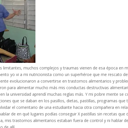
 limitantes, muchos complejos y traumas vienen de esa época en mi 
nto yo vi a mi nutricionista como un superhéroe que me rescato del “
te evolucionaron a convertirse en trastornos alimentarios y probl
vieron para alimentar mucho más mis conductas destructivas alimentar
en la universidad aprendí muchas reglas más. Y mi pobre mente se conv
aciones que se daban en los pasillos, dietas, pastillas, programas que
olvidar el comentario de una estudiante hacia otra compañera en rel
hablar de en qué lugares podías conseguir X pastillas sin recetas que
, mis trastornos alimentarios estaban fuera de control y ni hablar
 de allí.